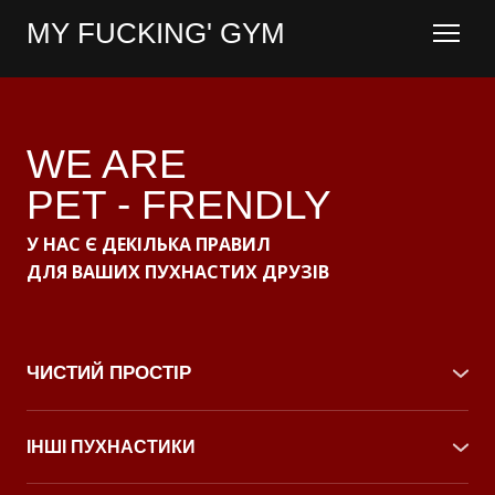
MY FUCKING' GYM
WE ARE
PET - FRENDLY
У НАС Є ДЕКІЛЬКА ПРАВИЛ
ДЛЯ ВАШИХ ПУХНАСТИХ ДРУЗІВ
ЧИСТИЙ ПРОСТІР
Будь ласка, витирайте лапи свого улюбленця
перед входом у зал — підтримуємо чистоту
ІНШІ ПУХНАСТИКИ
разом. Для цього в нас є вологі серветки на барі.
Слідкуйте за своїм песиком, у залі можуть бути