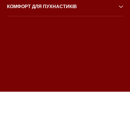
інші собаки, а також використовується важке
КОМФОРТ ДЛЯ ПУХНАСТИКІВ
обладнання (штанги, ваги).
У нас є вода, миска та іграшки для вашого
Безпека — пріоритет для всіх.
улюбленця. Зробимо так, щоб йому було так само
комфортно, як і вам.